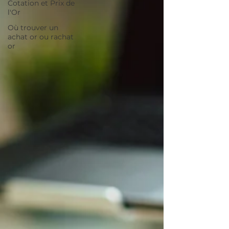
Cotation et Prix de
l'Or
Où trouver un
achat or ou rachat
or