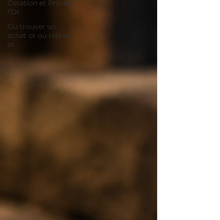
Cotation et Prix de
l'Or
Où trouver un
achat or ou rachat
or