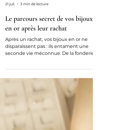
21 juil.
3 min de lecture
Le parcours secret de vos bijoux
en or après leur rachat
Après un rachat, vos bijoux en or ne
disparaissent pas : ils entament une
seconde vie méconnue. De la fonderie à
la purification, découvrez le parcours
secret de vos anciennes bagues et
chaînes, qui renaissent sous forme de
lingots, de nouveaux bijoux ou de
composants high-tech. Un cycle
vertueux qui limite l’impact des mines
et donne une nouvelle jeunesse à l’or.