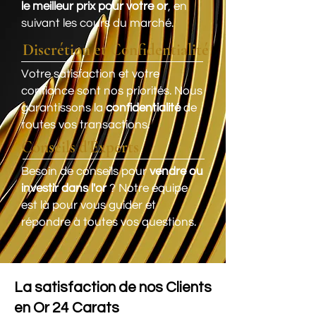
le meilleur prix pour votre or
, en
suivant les cours du marché.
Discrétion et Confidentialité
Votre satisfaction et votre
confiance sont nos priorités. Nous
garantissons la
confidentialité
de
toutes vos transactions.
Conseils d'Experts
Besoin de conseils pour
vendre ou
investir dans l'or
? Notre équipe
est là pour vous guider et
répondre à toutes vos questions.
La satisfaction de nos Clients
en Or 24 Carats