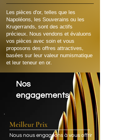
Les pièces d'or, telles que les
Napoléons, les Souverains ou les
Krugerrands, sont des actifs
précieux. Nous vendons et évaluons
vos pièces avec soin et vous
proposons des offres attractives,
basées sur leur valeur numismatique
et leur teneur en or.
Nos
engagements
Meilleur Prix
Nous nous engageons à vous offrir