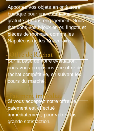
Apportez vos objets en or à notre
boutique pour une estimation
gratuite et sans engagement. Nous
évaluons vos bijoux en or, lingots et
pièces de monnaie comme les
Napoléons ou les Souverains.
- Offre de Rachat
Sur la base de notre évaluation,
nous vous proposons une offre de
rachat compétitive, en suivant les
cours du marché.
- Paiement immédiat
Si vous acceptez notre offre, le
paiement est effectué
immédiatement, pour votre plus
grande satisfaction.