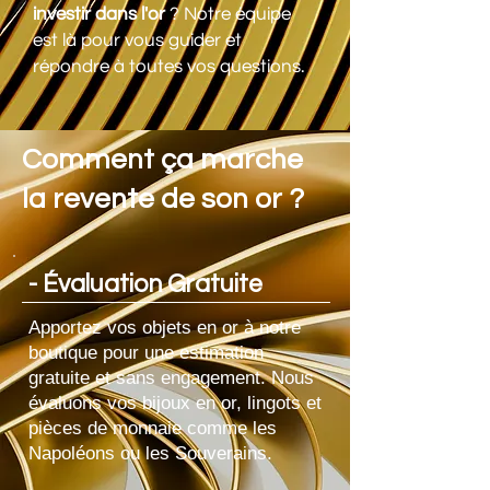
investir dans l'or
? Notre équipe
est là pour vous guider et
répondre à toutes vos questions.
Comment ça marche
la revente de son or ?
- Évaluation Gratuite
Apportez vos objets en or à notre
boutique pour une estimation
gratuite et sans engagement. Nous
évaluons vos bijoux en or, lingots et
pièces de monnaie comme les
Napoléons ou les Souverains.