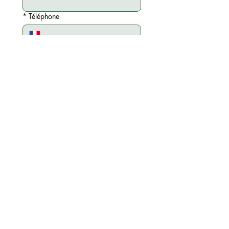
*
Téléphone
Email
*
Choisir l'agence 24 CARATS
Objet de votre demande
*
Votre message
*
J’accepte que 24 CARATS 
utilise les informations de ce 
formulaire pour répondre à 