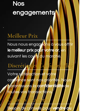
Nos
engagements
Meilleur Prix
Nous nous engageons à vous offrir
le meilleur prix pour votre or
, en
suivant les cours du marché.
Discrétion et Confidentialité
Votre satisfaction et votre
confiance sont nos priorités. Nous
garantissons la
confidentialité
de
toutes vos transactions.
Conseils d'Experts
Besoin de conseils pour
vendre ou