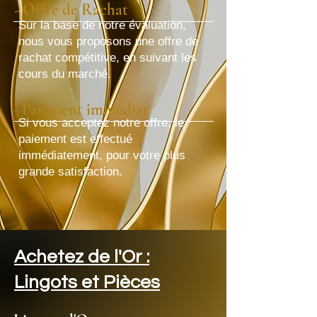
- Offre de Rachat
Sur la base de notre évaluation,
nous vous proposons une offre de
rachat compétitive, en suivant les
cours du marché.
- Paiement immédiat
Si vous acceptez notre offre, le
paiement est effectué
immédiatement, pour votre plus
grande satisfaction.
Achetez de l'Or :
Lingots et Pièces