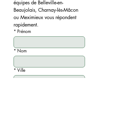
équipes de Belleville-en-
Beaujolais, Charnay-lès-Mâcon 
ou Meximieux vous répondent 
rapidement.
*
Prénom
*
Nom
*
Ville
*
Téléphone
Email
*
Choisir l'agence 24 CARATS