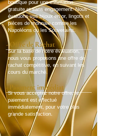
boutique pour une estimation
gratuite et sans engagement. Nous
évaluons vos bijoux en or, lingots et
pièces de monnaie comme les
Napoléons ou les Souverains.
- Offre de Rachat
Sur la base de notre évaluation,
nous vous proposons une offre de
rachat compétitive, en suivant les
cours du marché.
- Paiement immédiat
Si vous acceptez notre offre, le
paiement est effectué
immédiatement, pour votre plus
grande satisfaction.