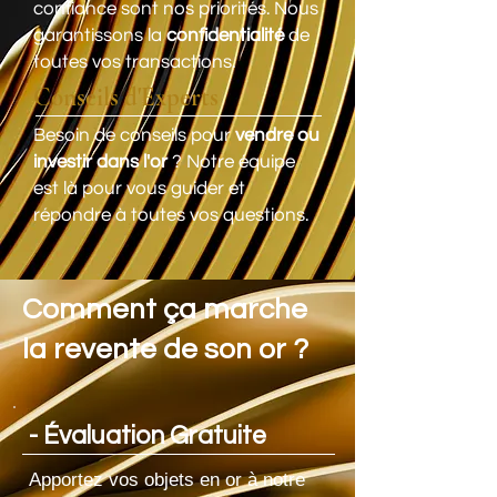
confiance sont nos priorités. Nous
garantissons la
confidentialité
de
toutes vos transactions.
Conseils d'Experts
Besoin de conseils pour
vendre ou
investir dans l'or
? Notre équipe
est là pour vous guider et
répondre à toutes vos questions.
Comment ça marche
la revente de son or ?
- Évaluation Gratuite
Apportez vos objets en or à notre