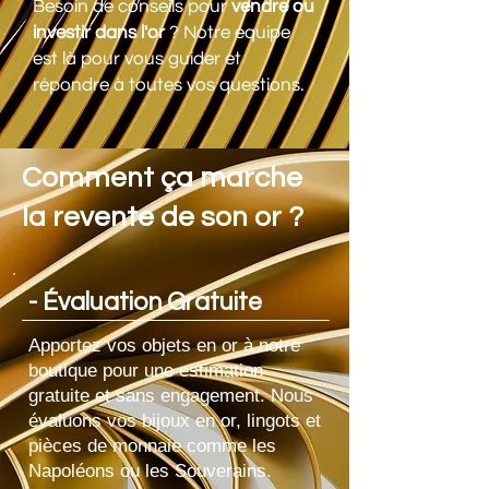
Besoin de conseils pour
vendre ou
investir dans l'or
? Notre équipe
est là pour vous guider et
répondre à toutes vos questions.
Comment ça marche
la revente de son or ?
- Évaluation Gratuite
Apportez vos objets en or à notre
boutique pour une estimation
gratuite et sans engagement. Nous
évaluons vos bijoux en or, lingots et
pièces de monnaie comme les
Napoléons ou les Souverains.