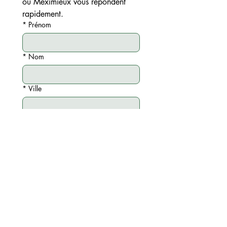
ou Meximieux vous répondent 
rapidement.
*
Prénom
*
Nom
*
Ville
*
Téléphone
Email
*
Choisir l'agence 24 CARATS
Objet de votre demande