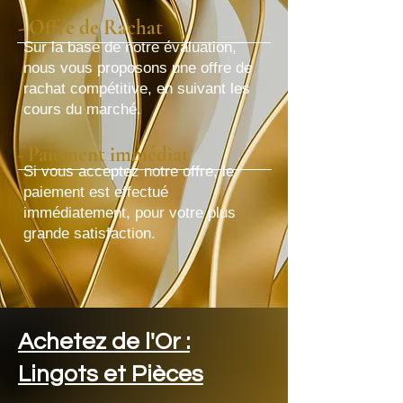
- Offre de Rachat
Sur la base de notre évaluation,
nous vous proposons une offre de
rachat compétitive, en suivant les
cours du marché.
- Paiement immédiat
Si vous acceptez notre offre, le
paiement est effectué
immédiatement, pour votre plus
grande satisfaction.
Achetez de l'Or :
Lingots et Pièces