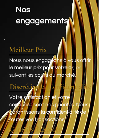
Nos
engagements
Meilleur Prix
Nous nous engageons à vous offrir
le meilleur prix pour votre or
, en
suivant les cours du marché.
Discrétion et Confidentialité
Votre satisfaction et votre
confiance sont nos priorités. Nous
garantissons la
confidentialité
de
toutes vos transactions.
Conseils d'Experts