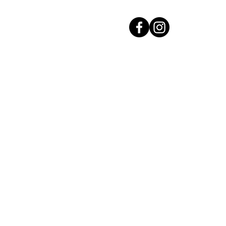
Accueil
Investir dans l'Or
Acha
Acha
Vendre son Or
Découvrez nos lingots d'Or
Cours de l'Or 24 Carats
Nos agences
Contact
Voir tous nos a
en Rhône, Ain, Saône-et-Loire et
 Charnay-lès-Mâcon & Meximieux
Mentions légales