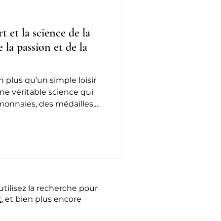
t et la science de la
 la passion et de la
 plus qu’un simple loisir
une véritable science qui
 monnaies, des médailles,
objets monétaires, qu’ils
porains. Son nom, issu du
»), évoque d’emblée la
turelle de cette discipline.
utilisez la recherche pour
t
, et bien plus encore