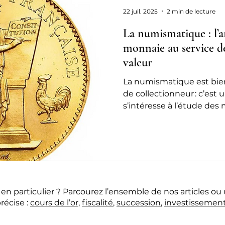
chat or ou rachat or
22 juil. 2025
2 min de lecture
La numismatique : l’ar
monnaie au service de
valeur
La numismatique est bien
de collectionneur : c’est 
s’intéresse à l’étude des
des jetons et de tous les 
soient anciens ou contem
grec nomisma (« monnaie 
richesse historique et cul
n particulier ? Parcourez l’ensemble de nos articles ou 
récise :
cours de l’or
,
fiscalité
,
succession
,
investissemen