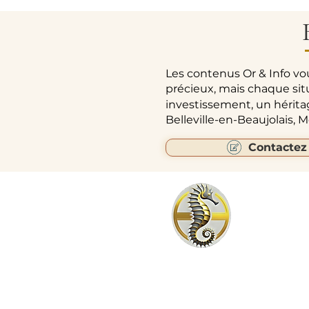
Les contenus Or & Info vo
précieux, mais chaque sit
investissement, un hérit
Belleville-en-Beaujolais,
Contactez
24 C
Agence 24 CARATS Belleville