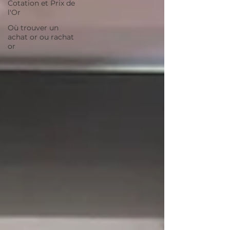
Cotation et Prix de
l'Or
Où trouver un
achat or ou rachat
or