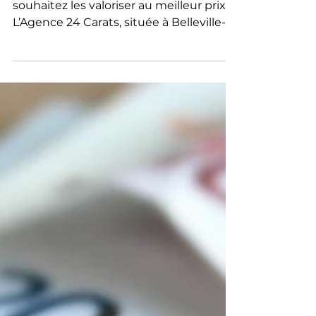
Vous possédez des pièces d’or et vous
souhaitez les valoriser au meilleur prix ?
L’Agence 24 Carats, située à Belleville-
en-Beaujolais et Meximieux, est le
partenaire de confiance pour la vente,
l’achat et l’estimation de vos Louis d’or,
Napoléons, 20 Francs, Souverains, ou
encore bijoux en or et lingots d'or, dans
la région Bourgogne, Rhône, Ain et
Beaujolais.