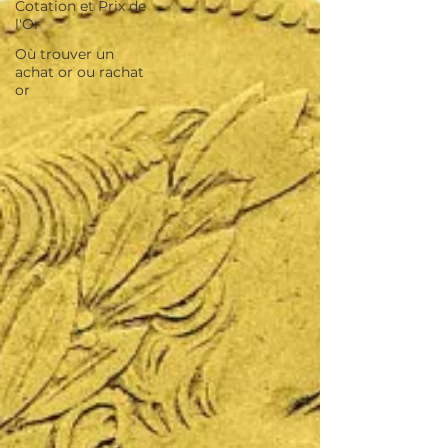
Cotation et Prix de
l'Or
Où trouver un
achat or ou rachat
or