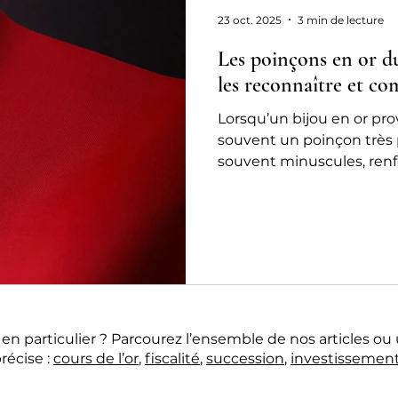
chat or ou rachat or
23 oct. 2025
3 min de lecture
Les poinçons en or d
les reconnaître et co
Lorsqu’un bijou en or prov
souvent un poinçon très 
souvent minuscules, ren
quantité d’informations p
de la pureté du métal, de 
parfois même de la région où 
24 Carats, chaque bijou p
soigneusement examiné 
valeur exacte. Mais com
poinçon portugais authen
n particulier ? Parcourez l’ensemble de nos articles ou 
récise :
cours de l’or
,
fiscalité
,
succession
,
investissemen