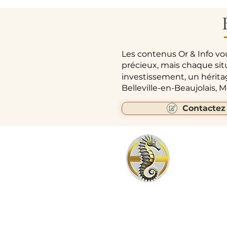
Les contenus Or & Info vo
précieux, mais chaque sit
investissement, un hérit
Belleville-en-Beaujolais,
Contactez
24 C
Agence 24 CARATS Belleville