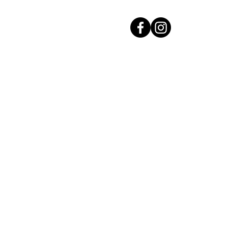
Accueil
Investir dans l'Or
Acha
Acha
Vendre son Or
Découvrez nos lingots d'Or
Cours de l'Or 24 Carats
Nos agences
Contact
Voir tous nos a
en Rhône, Ain, Saône-et-Loire et
 Charnay-lès-Mâcon & Meximieux
Mentions légales