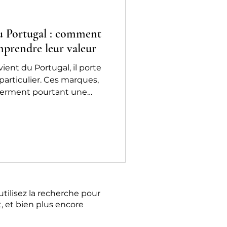
u Portugal : comment
mprendre leur valeur
ient du Portugal, il porte
particulier. Ces marques,
ferment pourtant une
récieuses : elles attestent
son contrôle officiel, et
il a été vérifié. Chez
ortugais est
pour en déterminer la
ment reconnaître un
tique ? Explications.
utilisez la recherche pour
t
, et bien plus encore