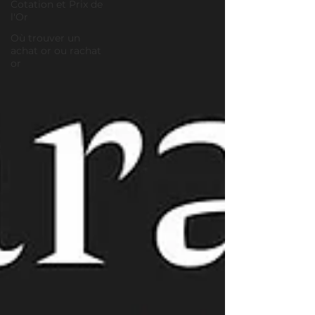
Cotation et Prix de
l'Or
Où trouver un
achat or ou rachat
or