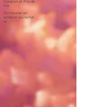
Cotation et Prix de
l'Or
Où trouver un
achat or ou rachat
or