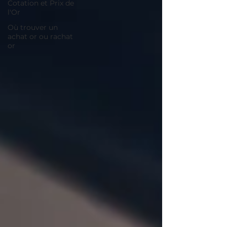
Cotation et Prix de
l'Or
Où trouver un
achat or ou rachat
or