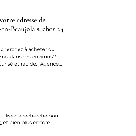
votre adresse de
-en-Beaujolais, chez 24
 cherchez à acheter ou
 ou dans ses environs ?
curisé et rapide, l’Agence
lle-en-Beaujolais est votre
seulement 45 minutes de
utilisez la recherche pour
t
, et bien plus encore