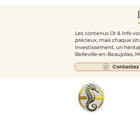
Les contenus Or & Info vo
précieux, mais chaque sit
investissement, un hérit
Belleville-en-Beaujolais,
Contactez
24 C
Agence 24 CARATS Belleville