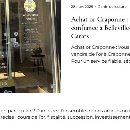
chat or ou rachat or
28 nov. 2025
2 min de lecture
Achat or Craponne : 
confiance à Belleville
Carats
Achat or Craponne : Vous
vendre de l’or à Craponne
Pour un service fiable, sé
24 Carats située à Bellevi
partenaire privilégié à 
route.
n particulier ? Parcourez l’ensemble de nos articles ou 
récise :
cours de l’or
,
fiscalité
,
succession
,
investissemen