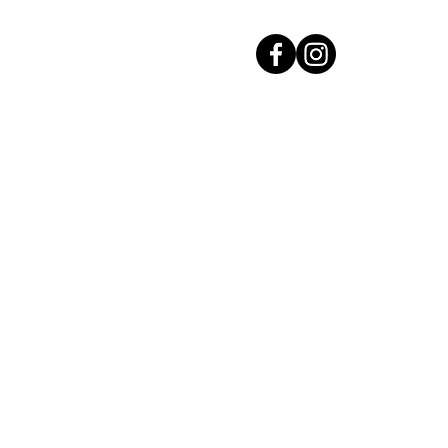
Accueil
Investir dans l'Or
Acha
Acha
Vendre son Or
Découvrez nos lingots d'Or
Cours de l'Or 24 Carats
Nos agences
Contact
Voir tous nos a
en Rhône, Ain, Saône-et-Loire et
 Charnay-lès-Mâcon & Meximieux
Mentions légales