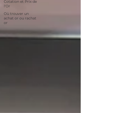
Cotation et Prix de
l'Or
Où trouver un
achat or ou rachat
or