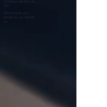
Cotation et Prix de
l'Or
Où trouver un
achat or ou rachat
or