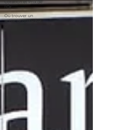
Cotation et Prix de
l'Or
Où trouver un
achat or ou rachat
or