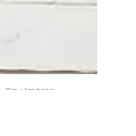
27 janv.
3 min de lecture
Rachat or Meximieux : 5 raisons
de venir vendre son or ici plutôt