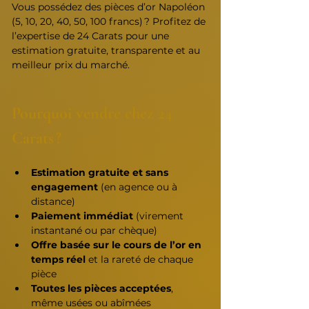
Vous possédez des pièces d’or Napoléon 
(5, 10, 20, 40, 50, 100 francs) ? Profitez de 
l’expertise de 24 Carats pour une 
estimation gratuite, transparente et au 
meilleur prix du marché.
Pourquoi vendre chez 24 
Carats ?
Estimation gratuite et sans 
engagement
 (en agence ou à 
distance)
Paiement immédiat
 (virement 
instantané ou par chèque)
Offre basée sur le cours de l’or en 
temps réel
 et la rareté de chaque 
pièce
Toutes les pièces acceptées
, 
même usées ou abîmées