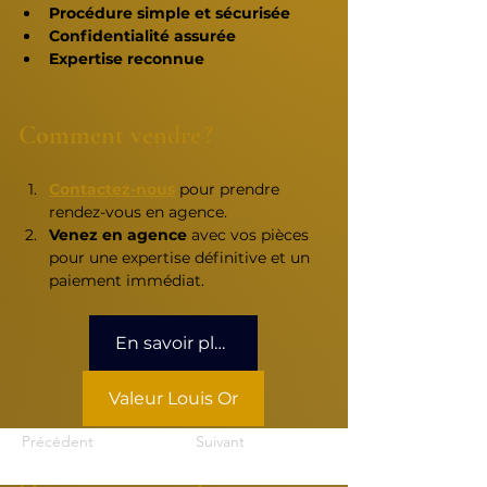
Procédure simple et sécurisée
Confidentialité assurée
Expertise reconnue
Comment vendre ?
Contactez-nous
pour prendre 
rendez-vous en agence.
Venez en agence
 avec vos pièces 
pour une expertise définitive et un 
paiement immédiat.
En savoir plus
Valeur Louis Or
Précédent
Suivant