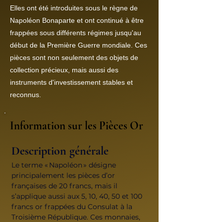
Elles ont été introduites sous le règne de
Napoléon Bonaparte et ont continué à être
frappées sous différents régimes jusqu'au
début de la Première Guerre mondiale. Ces
pièces sont non seulement des objets de
collection précieux, mais aussi des
instruments d'investissement stables et
reconnus.
Information sur les Pièces Or
Description générale
Le terme « Napoléon » désigne 
principalement les pièces d’or 
françaises de 20 francs, mais il 
s’applique aussi aux 5, 10, 40, 50 et 100 
francs or frappées du Consulat à la 
Troisième République. Ces monnaies, 