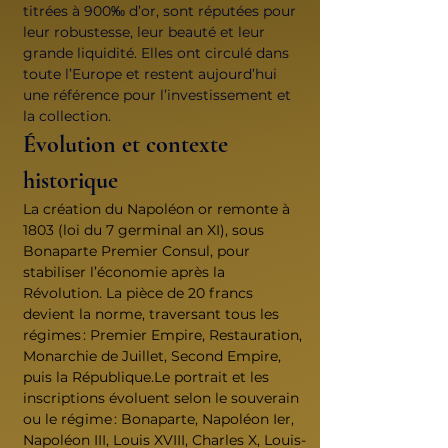
titrées à 900‰ d’or, sont réputées pour 
leur robustesse, leur beauté et leur 
grande liquidité. Elles ont circulé dans 
toute l’Europe et restent aujourd’hui 
une référence pour l’investissement et 
la collection.
Évolution et contexte 
historique
La création du Napoléon or remonte à 
1803 (loi du 7 germinal an XI), sous 
Bonaparte Premier Consul, pour 
stabiliser l’économie après la 
Révolution. La pièce de 20 francs 
devient la norme, traversant tous les 
régimes : Premier Empire, Restauration, 
Monarchie de Juillet, Second Empire, 
puis la République.Le portrait et les 
inscriptions évoluent selon le souverain 
ou le régime : Bonaparte, Napoléon Ier, 
Napoléon III, Louis XVIII, Charles X, Louis-