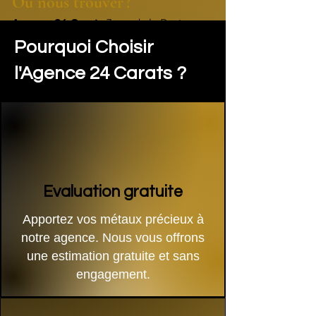
Où nous trouver ?
Agence 24 Carats 
3 rue de la Poste, 
69220 Belleville-en-Beaujolais (Proche 
Pourquoi Choisir
Villefranche-sur-Saône, région 
Beaujolais, Rhône, Bourgogne)
l'Agence 24 Carats ?
Adresse
Evaluation gratuite
Apportez vos métaux précieux à
notre agence. Nous vous offrons
une estimation gratuite et sans
engagement.