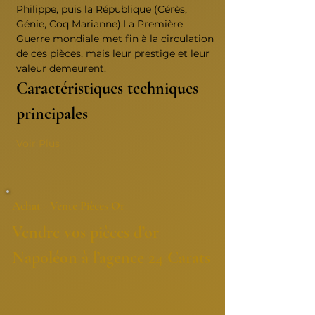
Philippe, puis la République (Cérès, 
Génie, Coq Marianne).La Première 
Guerre mondiale met fin à la circulation 
de ces pièces, mais leur prestige et leur 
valeur demeurent.
Caractéristiques techniques 
principales
Voir Plus
Achat - Vente Pièces Or
Vendre vos pièces d’or 
Napoléon à l’agence 24 Carats