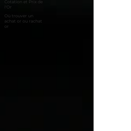
Cotation et Prix de
l'Or
Où trouver un
achat or ou rachat
or