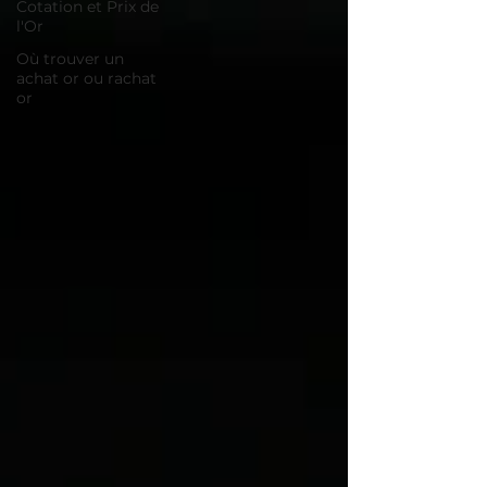
Cotation et Prix de
l'Or
Où trouver un
achat or ou rachat
or