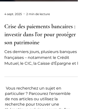
4 sept. 2025
2 min de lecture
Crise des paiements bancaires :
investir dans l’or pour protéger
son patrimoine
Ces derniers jours, plusieurs banques
françaises – notamment le Crédit
Mutuel, le CIC, la Caisse d'Épargne et la
Société Générale – ont subi une panne
majeure qui a empêché les clients
d'effectuer des paiements ou de retirer
de l'argent par carte bancaire, créant un
Vous recherchez un sujet en
fort sentiment d'inquiétude et
particulier ? Parcourez l’ensemble
d'agacement parmi les usagers.
de nos articles ou utilisez la