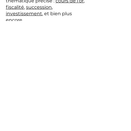
recherche pour trouver une
thématique précise :
cours de l’or
,
fiscalité
,
succession
,
investissement
, et bien plus
encore
Besoin d’un conseil personnalisé
?
Les contenus Or & Info vous
donnent des repères fiables pour
comprendre l’or, l’argent et les
métaux précieux, mais chaque
situation reste unique. Pour toute
question concernant un projet de
vente, un investissement, un