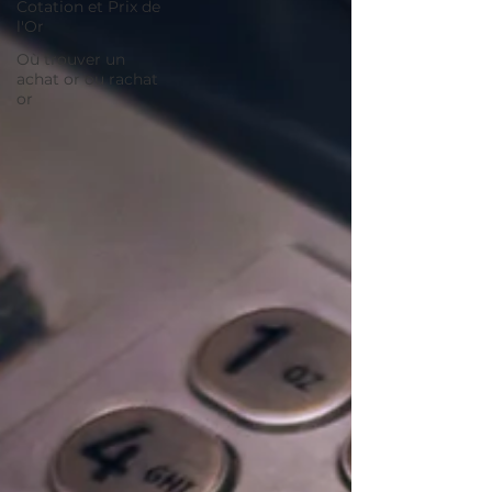
Cotation et Prix de
l'Or
Où trouver un
achat or ou rachat
or