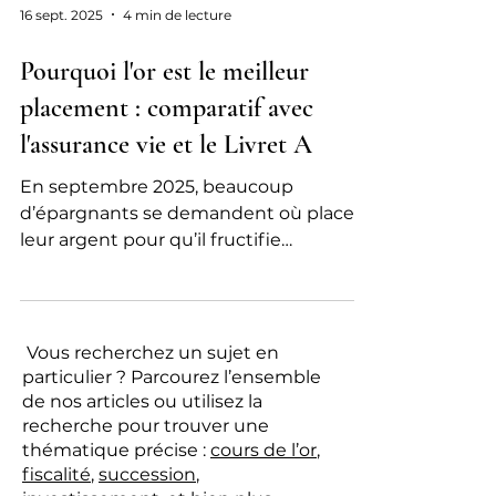
16 sept. 2025
4 min de lecture
Pourquoi l'or est le meilleur
placement : comparatif avec
l'assurance vie et le Livret A
En septembre 2025, beaucoup
d’épargnants se demandent où placer
leur argent pour qu’il fructifie
durablement. Entre le Livret A,
l’assurance vie et l’or, lequel est le plus
rentable et sécurisé ? Cet article vous
guide pour comprendre pourquoi l’or
Vous recherchez un sujet en
reste le placement le plus performant
particulier ? Parcourez l’ensemble
et sûr cette année, notamment face à
de nos articles ou utilisez la
la baisse du rendement du Livret A et
recherche pour trouver une