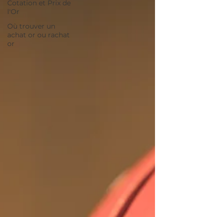
Cotation et Prix de
l'Or
Où trouver un
achat or ou rachat
or