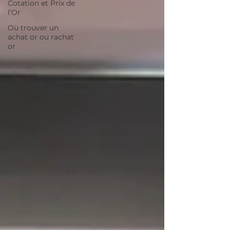
Cotation et Prix de
l'Or
Où trouver un
achat or ou rachat
or