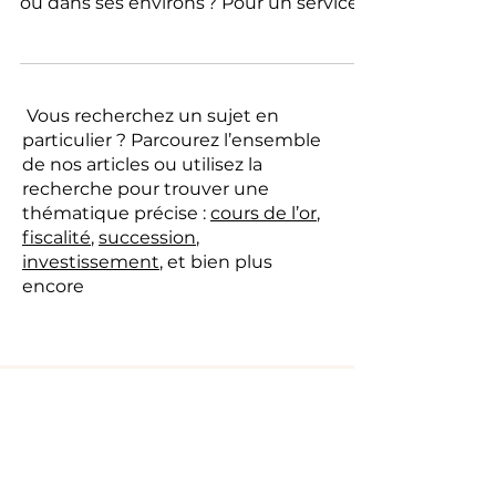
acheter ou vendre de l’or à Craponne
ou dans ses environs ? Pour un service
fiable, sécurisé et rapide, l’Agence 24
Carats située à Belleville-en-Beaujolais
est votre partenaire privilégié à
seulement 45 minutes de route.
Vous recherchez un sujet en
particulier ? Parcourez l’ensemble
de nos articles ou utilisez la
recherche pour trouver une
thématique précise :
cours de l’or
,
fiscalité
,
succession
,
investissement
, et bien plus
encore
Besoin d’un conseil personnalisé
?