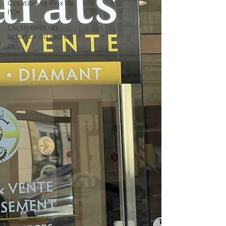
Cotation et Prix de
l'Or
Où trouver un
achat or ou rachat
or