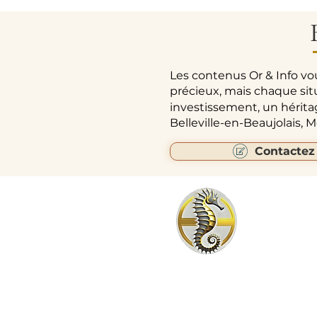
Les contenus Or & Info vo
précieux, mais chaque sit
investissement, un hérit
Belleville-en-Beaujolais,
Contactez
24 C
Agence 24 CARATS Belleville