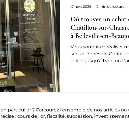
chat or ou rachat or
17 nov. 2025
2 min de lecture
Où trouver un achat 
Châtillon-sur-Chalar
à Belleville-en-Beauj
chez 24 Carats !
Vous souhaitez réaliser u
sécurité près de Châtillo
d’aller jusqu’à Lyon ou Par
vous accueille à deux pas 
en-Beaujolais et Meximieu
accompagnement discret, 
les conseils pour acheter 
meilleures conditions.
n particulier ? Parcourez l’ensemble de nos articles ou 
récise :
cours de l’or
,
fiscalité
,
succession
,
investissemen