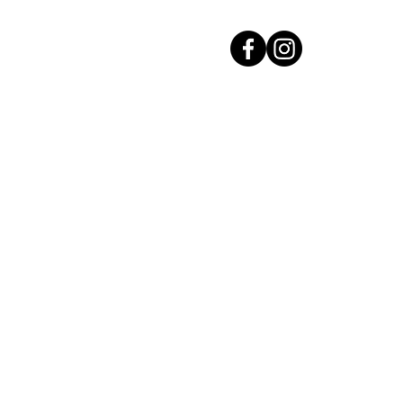
Accueil
Investir dans l'Or
Acha
Acha
Vendre son Or
Découvrez nos lingots d'Or
Cours de l'Or 24 Carats
Nos agences
Contact
Voir tous nos a
en Rhône, Ain, Saône-et-Loire et
 Charnay-lès-Mâcon & Meximieux
Mentions légales