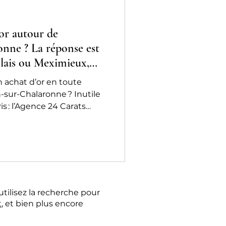
or autour de
onne ? La réponse est
olais ou Meximieux,
n achat d’or en toute
n-sur-Chalaronne ? Inutile
is : l’Agence 24 Carats
de chez vous, à Belleville-
x. Profitez d’un
professionnel, et de tous
ou vendre de l’or dans les
utilisez la recherche pour
t
, et bien plus encore