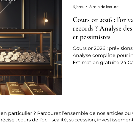
chat or ou rachat or
6 janv.
8 min de lecture
Cours or 2026 : l'or v
records ? Analyse des
et pessimistes
Cours or 2026 : prévisions
Analyse complète pour inv
Estimation gratuite 24 Ca
Beaujolais & Meximieux.
n particulier ? Parcourez l’ensemble de nos articles ou 
récise :
cours de l’or
,
fiscalité
,
succession
,
investissemen