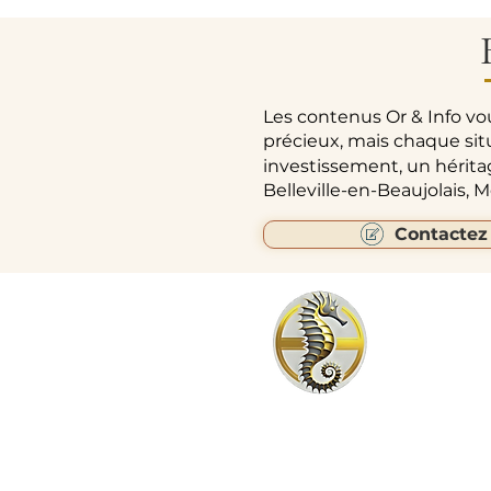
Les contenus Or & Info vo
précieux, mais chaque sit
investissement, un hérit
Belleville-en-Beaujolais,
Contactez
24 C
Agence 24 CARATS Belleville