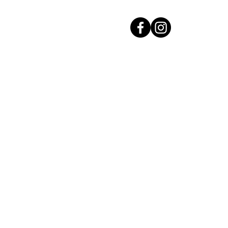
Accueil
Investir dans l'Or
Acha
Acha
Vendre son Or
Découvrez nos lingots d'Or
Cours de l'Or 24 Carats
Nos agences
Contact
Voir tous nos a
en Rhône, Ain, Saône-et-Loire et
 Charnay-lès-Mâcon & Meximieux
Mentions légales